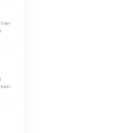
hier
n
h
rken