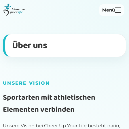
Menü
Startseite
Über uns
Über uns
Philosophie
Bewegungsangebote
Institutionen
UNSERE VISION
Herbst-Voranmeldung
Sportarten mit athletischen
Kontakt
Elementen verbinden
Unsere Vision bei Cheer Up Your Life besteht darin,