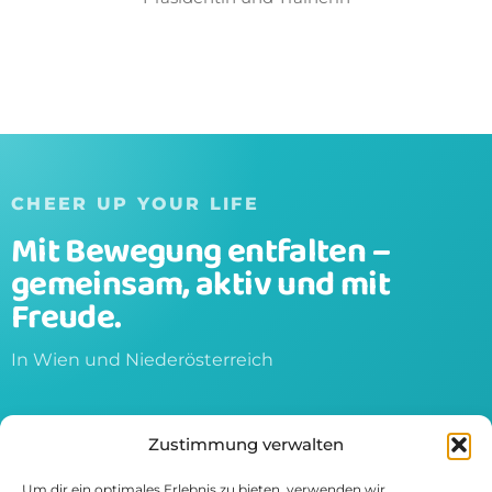
CHEER UP YOUR LIFE
Mit Bewegung entfalten –
gemeinsam, aktiv und mit
Freude.
In Wien und Niederösterreich
Startseite
+43 676 900 5434
Zustimmung verwalten
Über uns
office@cheerupyourlife.at
Um dir ein optimales Erlebnis zu bieten, verwenden wir