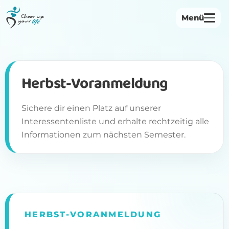
Menü
Startseite
Über uns
Herbst-Voranmeldung
Philosophie
Sichere dir einen Platz auf unserer
Bewegungsangebote
Interessentenliste und erhalte rechtzeitig alle
Informationen zum nächsten Semester.
Institutionen
Herbst-Voranmeldung
Kontakt
HERBST-VORANMELDUNG