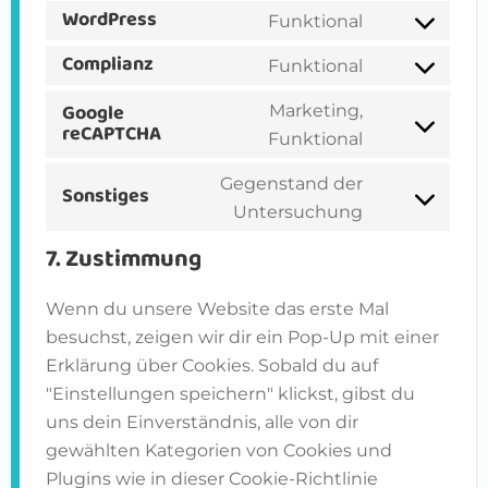
WordPress
Funktional
Consent
to
Complianz
Funktional
Consent
service
to
Google
Marketing,
wordpress
service
reCAPTCHA
Consent
Funktional
complianz
to
Gegenstand der
service
Sonstiges
Consent
Untersuchung
google-
to
recaptcha
7. Zustimmung
service
sonstiges
Wenn du unsere Website das erste Mal
besuchst, zeigen wir dir ein Pop-Up mit einer
Erklärung über Cookies. Sobald du auf
"Einstellungen speichern" klickst, gibst du
uns dein Einverständnis, alle von dir
gewählten Kategorien von Cookies und
Plugins wie in dieser Cookie-Richtlinie