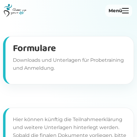
Menü
Startseite
Über uns
Formulare
Philosophie
Downloads und Unterlagen für Probetraining
und Anmeldung.
Bewegungsangebote
Institutionen
Herbst-Voranmeldung
Kontakt
Hier können künftig die Teilnahmeerklärung
und weitere Unterlagen hinterlegt werden.
Sobald die finalen Dokumente vorliegen, bitte