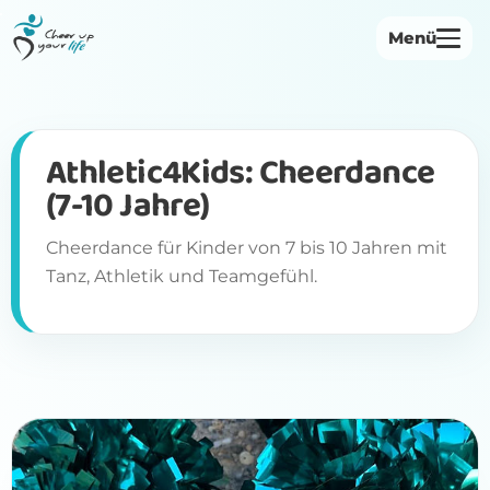
Menü
Startseite
Über uns
Athletic4Kids: Cheerdance
(7-10 Jahre)
Philosophie
Bewegungsangebote
Cheerdance für Kinder von 7 bis 10 Jahren mit
Tanz, Athletik und Teamgefühl.
Institutionen
Herbst-Voranmeldung
Kontakt